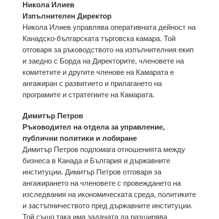
Никола Илиев
Изпълнителен Директор
Никола Илиев управлява оперативната дейност на
Канадско-българската търговска камара. Той
отговаря за ръководството на изпълнителния екип
и заедно с Борда на Директорите, членовете на
комитетите и другите членове на Камарата е
ангажиран с развитието и прилагането на
програмите и стратегиите на Камарата.
Димитър Петров
Ръководител на отдела за управление,
публични политики и лобиране
Димитър Петров подпомага отношенията между
бизнеса в Канада и България и държавните
институции. Димитър Петров отговаря за
ангажирането на членовете с провеждането на
изследвания на икономическата среда, политиките
и застъпничеството пред държавните институции.
Той също така има задачата да разширява